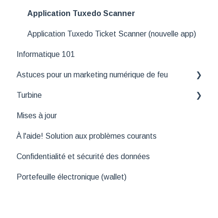
Application Tuxedo Scanner
Application Tuxedo Ticket Scanner (nouvelle app)
Informatique 101
Astuces pour un marketing numérique de feu
Turbine
Outils de suivi
Mises à jour
API
Fonctionnalités essentielles de Turbine
À l'aide! Solution aux problèmes courants
Confidentialité et sécurité des données
Portefeuille électronique (wallet)