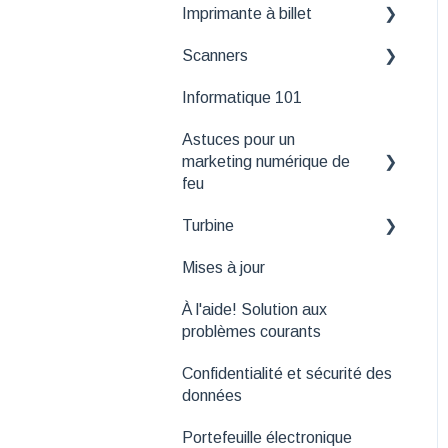
Imprimante à billet
Scanners
Gestion des logos et
polices pour les billets
Informatique 101
Application Tuxedo
papier
Scanner
Astuces pour un
marketing numérique de
Application Tuxedo Ticket
feu
Scanner (nouvelle app)
Turbine
Outils de suivi
Mises à jour
API
Fonctionnalités
essentielles de Turbine
À l'aide! Solution aux
problèmes courants
Confidentialité et sécurité des
données
Portefeuille électronique