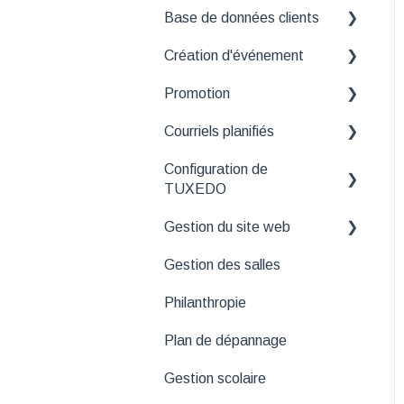
Base de données clients
Création d'événement
Nettoyage de base de
données
Promotion
Astuces et solutions aux
Segment
problèmes courants
Courriels planifiés
Bases
Informations générales
Configuration de
Recettes
Courriels de rappel
TUXEDO
Canaux
Dépannage
Courriels d'après-spectacle
Gestion du site web
Représentations
Usagers
Pour aller plus loin
Rapports automatisés
Gestion des salles
Prix
Comptabilité
Bannières
Philanthropie
Lier sièges
Plan de dépannage
Média
Gestion scolaire
Métadonnées