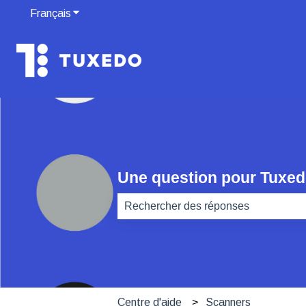
Français
Afficher le sous-menu pour les traductions
Une question pour Tuxe
Il n'y a aucune suggestion car le ch
Centre d'aide
Scanners