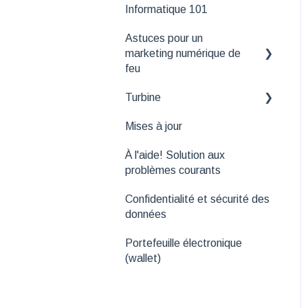
Informatique 101
Astuces pour un
marketing numérique de
feu
Turbine
Outils de suivi
Mises à jour
API
Fonctionnalités
essentielles de Turbine
À l'aide! Solution aux
problèmes courants
Confidentialité et sécurité des
données
Portefeuille électronique
(wallet)