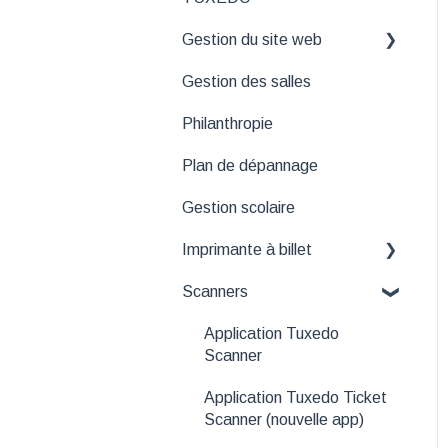
confirmation d'achat
Dépannage
Courriels d'après-spectacle
Gestion du site web
Représentations
Usagers
Émission de factures et de
Pour aller plus loin
Rapports automatisés
contrats
Gestion des salles
Prix
Comptabilité
Bannières
Support au client sur le
Philanthropie
Lier sièges
web
Plan de dépannage
Média
Balance de caisse pour
guichetier
Gestion scolaire
Métadonnées
Astuces pour la vente avec
Imprimante à billet
Tuxedo
Scanners
Gestion des logos et
Procéder à une vente
polices pour les billets
Application Tuxedo
papier
Scanner
Application Tuxedo Ticket
Scanner (nouvelle app)