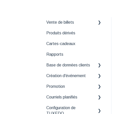
Vente de billets
Produits dérivés
Comprendre les différentes
interfaces de la vente de
Cartes-cadeaux
billets
Rapports
Consultation et
modification de réservation
Base de données clients
Paiement
Création d'événement
Nettoyage de base de
données
Annulation et
Promotion
Astuces et solutions aux
remboursement
Segment
problèmes courants
Courriels planifiés
Bases
Impression de billets
Informations générales
Configuration de
Recettes
Courriels de rappel
Billet électronique et
TUXEDO
Canaux