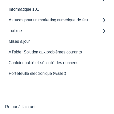
Informatique 101
Application Tuxedo Scanner
Astuces pour un marketing numérique de feu
Application Tuxedo Ticket Scanner (nouvelle app)
Turbine
Outils de suivi
Mises à jour
API
Fonctionnalités essentielles de Turbine
À l'aide! Solution aux problèmes courants
Confidentialité et sécurité des données
Portefeuille électronique (wallet)
Retour à l'accueil