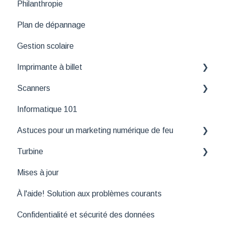
Philanthropie
Lier sièges
Procéder à une vente
Plan de dépannage
Média
Gestion scolaire
Métadonnées
Imprimante à billet
Scanners
Gestion des logos et polices pour les billets papier
Informatique 101
Application Tuxedo Scanner
Astuces pour un marketing numérique de feu
Application Tuxedo Ticket Scanner (nouvelle app)
Turbine
Outils de suivi
Mises à jour
API
Fonctionnalités essentielles de Turbine
À l'aide! Solution aux problèmes courants
Confidentialité et sécurité des données