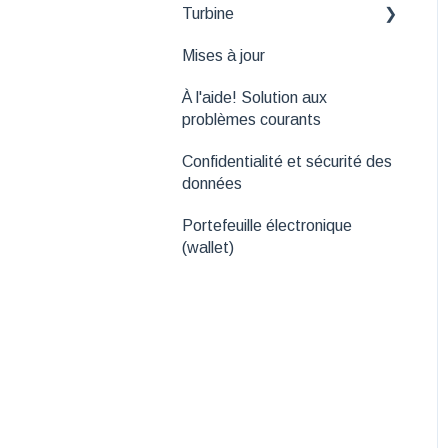
Turbine
Outils de suivi
Mises à jour
API
Fonctionnalités
essentielles de Turbine
À l'aide! Solution aux
problèmes courants
Confidentialité et sécurité des
données
Portefeuille électronique
(wallet)