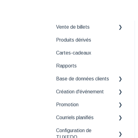
Vente de billets
Produits dérivés
Comprendre les différentes
interfaces de la vente de
Cartes-cadeaux
billets
Rapports
Consultation et
modification de réservation
Base de données clients
Paiement
Création d'événement
Nettoyage de base de
données
Annulation et
Promotion
Astuces et solutions aux
remboursement
Segment
problèmes courants
Courriels planifiés
Bases
Impression de billets
Informations générales
Configuration de
Recettes
Courriels de rappel
Billet électronique et
TUXEDO
Canaux