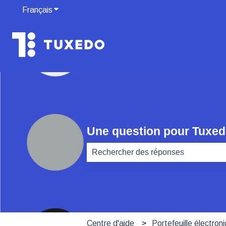
Français
Afficher le sous-menu pour les traductions
Une question pour Tuxe
Il n'y a aucune suggestion car le ch
Centre d'aide
Portefeuille électroni